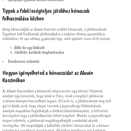
Tippek a felelősségteljes játékhoz bónuszok
felhasználása közben
Amíg kihasználják az Alawin Kaszinó csábító bónuszait, a játékosoknak
figyelmet kell fordítaniuk játékmódjukra a tudatos élmény garantálása
érdekében. Itt van néhány gyakorlati tipp, amit ajánlott szem előtt tartani:
Állíts be egy büdzsét
Játékidő-korlátok meghatározása
Rendszeres szünetek
Hogyan igényelheted a bónuszaidat az Alawin
Kaszinóban
Az Alawin Kaszinóban a bónuszok megszerzése egy könnyű folyamat,
amelyet úgy terveztek, hogy mind az friss, mind a meglévő játékosok
számára könnyen használható legyen. Először is, a játékosoknak meg kell
győződniük arról, hogy eleget tesznek a jogosultsági feltételeknek,
amelyek magukban foglalhatják a életkori követelményeket, a befizetési
összegeket vagy a játékválasztási lehetőségeket. Miután a jogosultságot
megerősítették, a játékosok meglátogathatják a weboldal akciók
részlegébe. Ott megtalálják a különféle elérhető bónuszokat és a bónusz
igénylésére vonatkozó utasításokat. Általában mindössze pár kattintás